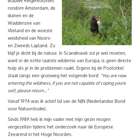
Blauwe Reigerkolonies
88
rondom Amsterdam, de
duinen en de
Waddenzee van
Vlieland en de woeste
weidsheid van Noors-
en Zweeds Lapland. Zo
blijf je dicht bij de natuur. In Scandinavië zul je wel moeten,
want in de echte laatste wildernis van Europa, is geen directe
hulp als je in de problemen raakt. Ergens bij de Poolcirkel
staat langs een gruisweg het volgende bord:
“You are now
entering the wildness, if you are not capable of coping youre
self, please return…”
Vanaf 1974 was ik actief lid van de NJN (Nederlandse Bond
voor Natuurstudie).
Sinds 1989 heb ik mijn vader met mijn gezin mogen
vergezellen tijdens het onderzoek naar de Europese
Zeearend in het Hoge Noorden.