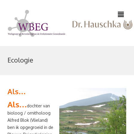
Ecologie
0223
645
Als…
542
info@epifysioloog-
/
Als…
dochter van
huid.nl
06
bioloog / ornitholoog
10
Alfred Blok (Vlieland)
91
ben ik opgegroeid in de
64